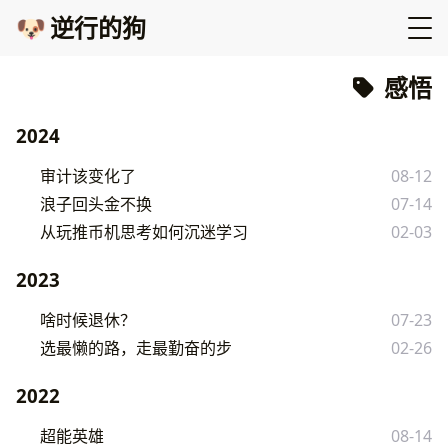
🐶
逆行的狗
感悟
2024
审计该变化了
08-12
浪子回头金不换
07-14
从玩推币机思考如何沉迷学习
02-03
2023
啥时候退休？
07-23
选最懒的路，走最勤奋的步
02-26
2022
超能英雄
08-14