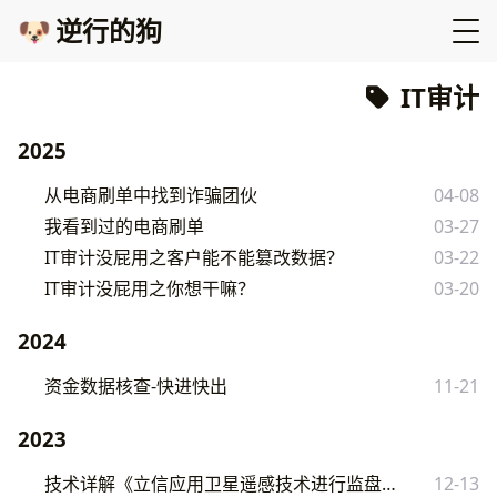
🐶
逆行的狗
IT审计
2025
从电商刷单中找到诈骗团伙
04-08
我看到过的电商刷单
03-27
IT审计没屁用之客户能不能篡改数据？
03-22
IT审计没屁用之你想干嘛？
03-20
2024
资金数据核查-快进快出
11-21
2023
技术详解《立信应用卫星遥感技术进行监盘》上篇
12-13