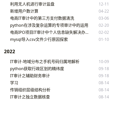
利用无人机进行审计监盘
12-11
新增用户数计算
04-22
电商IT审计中的第三方支付数据清洗
03-06
python在涉及复杂运算的专项审计中的运用
02-20
电商IPO项目IT审计中个人信息缺失解决办法
02-02
mysql导入csv文件少行原因探索
01-10
2022
IT审计-地域分布之手机号码归属地解析
10-09
python获取行政区划的精纬度
09-18
IT审计之辅助财务审计
09-18
学习
08-14
传销组织层级结构分析
08-14
IT审计之独立数据核查
08-14