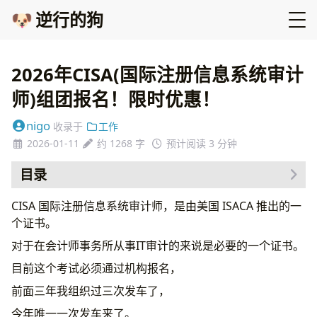
🐶
逆行的狗
2026年CISA(国际注册信息系统审计
师)组团报名！限时优惠！
nigo
收录于
工作
2026-01-11
约 1268 字
预计阅读 3 分钟
目录
你需要考吗？
CISA 国际注册信息系统审计师，是由美国 ISACA 推出的一
IT审计
个证书。
金融、互联网公司内审
对于在会计师事务所从事IT审计的来说是必要的一个证书。
做内控的
目前这个考试必须通过机构报名，
考试内容
备考周期
前面三年我组织过三次发车了，
组团报名优惠
今年唯一一次发车来了。