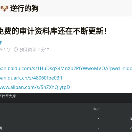
🐶
逆行的狗
免费的审计资料库还在不断更新！
作
761 字
预计阅读 2 分钟
//pan.baidu.com/s/1HuDsgS4MnXb2PlYWwoMVOA?pwd=nig
pan.quark.cn/s/48060fbe03ff
/www.alipan.com/s/5hZXhQjytpD