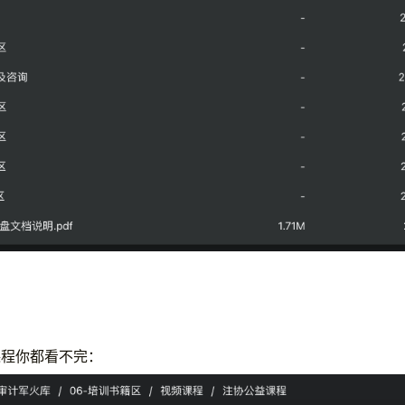
。
课程你都看不完：