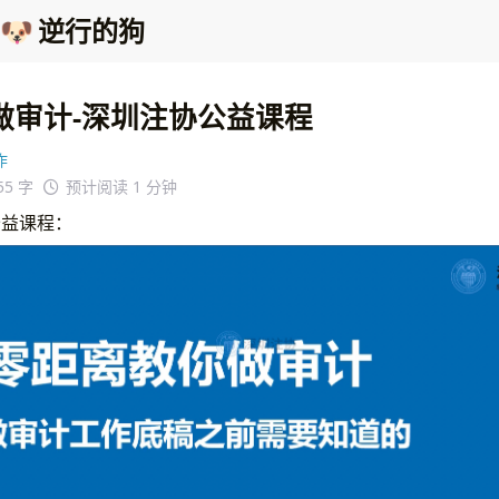
🐶
逆行的狗
做审计-深圳注协公益课程
作
55 字
预计阅读 1 分钟
公益课程：